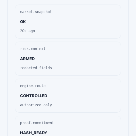
market.snapshot
OK
20s ago
risk.context
ARMED
redacted fields
engine.route
CONTROLLED
authorized only
proof.commitment
HASH_READY