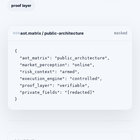
proof layer
aot.matrix / public-architecture
masked
{

  "aot_matrix": "public_architecture",

  "market_perception": "online",

  "risk_context": "armed",

  "execution_engine": "controlled",

  "proof_layer": "verifiable",

  "private_fields": "[redacted]"

}