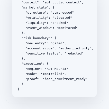
  "context": "aot_public_context",

  "market_state": {

    "structure": "compressed",

    "volatility": "elevated",

    "liquidity": "checked",

    "event_window": "monitored"

  },

  "risk_boundary": {

    "new_entry": "gated",

    "account_scope": "authorized_only",

    "sensitive_fields": "redacted"

  },

  "execution": {

    "engine": "AOT Matrix",

    "mode": "controlled",

    "proof": "hash_commitment_ready"

  }

}