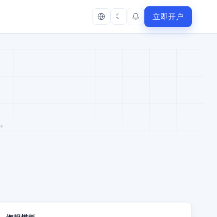
立即开户
☾
语
言
。