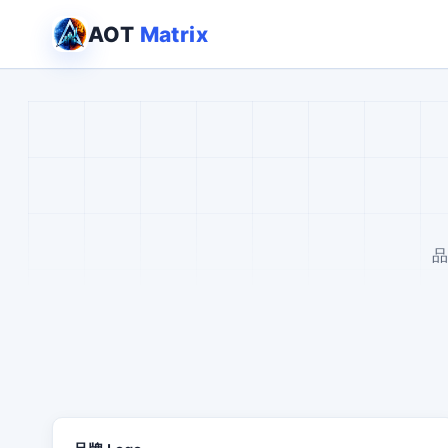
AOT
Matrix
品